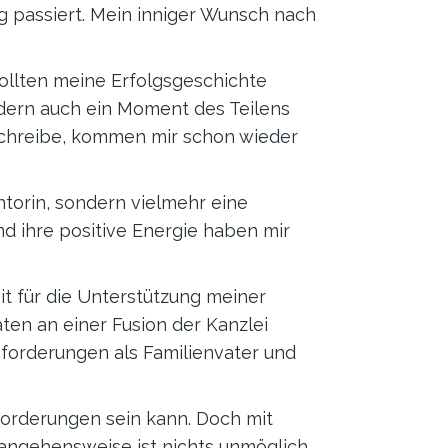
ig passiert. Mein inniger Wunsch nach
ollten meine Erfolgsgeschichte
ndern auch ein Moment des Teilens
s schreibe, kommen mir schon wieder
torin, sondern vielmehr eine
nd ihre positive Energie haben mir
it für die Unterstützung meiner
ten an einer Fusion der Kanzlei
usforderungen als Familienvater und
forderungen sein kann. Doch mit
rangehensweise ist nichts unmöglich.