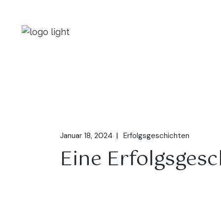
Januar 18, 2024
Erfolgsgeschichten
Eine Erfolgsgesc