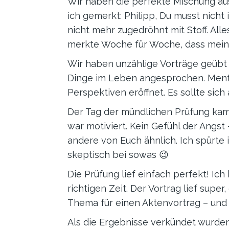
Wir haben die perfekte Mischung aus
ich gemerkt: Philipp, Du musst nich
nicht mehr zugedröhnt mit Stoff. Alle
merkte Woche für Woche, dass mein
Wir haben unzählige Vorträge geübt
Dinge im Leben angesprochen. Mental
Perspektiven eröffnet. Es sollte sich
Der Tag der mündlichen Prüfung kam u
war motiviert. Kein Gefühl der Angst 
andere von Euch ähnlich. Ich spürte i
skeptisch bei sowas 😉
Die Prüfung lief einfach perfekt! Ic
richtigen Zeit. Der Vortrag lief su
Thema für einen Aktenvortrag – und 
Als die Ergebnisse verkündet wurden 