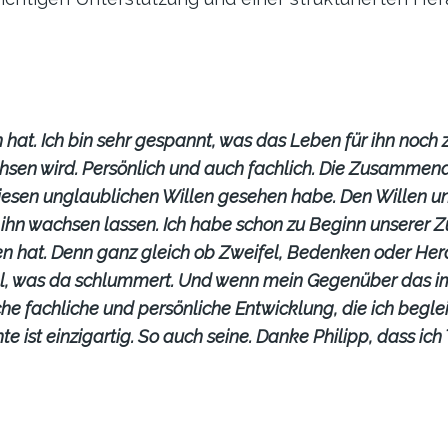
 hat. Ich bin sehr gespannt, was das Leben für ihn noch z
sen wird. Persönlich und auch fachlich. Die Zusammenar
esen unglaublichen Willen gesehen habe. Den Willen u
ihn wachsen lassen. Ich habe schon zu Beginn unserer 
en hat. Denn ganz gleich ob Zweifel, Bedenken oder He
ial, was da schlummert. Und wenn mein Gegenüber das 
che fachliche und persönliche Entwicklung, die ich begle
e ist einzigartig. So auch seine. Danke Philipp, dass ic