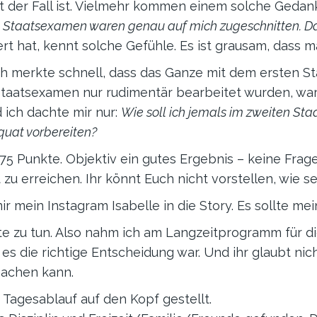
t der Fall ist. Vielmehr kommen einem solche Gedan
 Staatsexamen waren genau auf mich zugeschnitten. Das 
ert hat, kennt solche Gefühle. Es ist grausam, dass m
h merkte schnell, dass das Ganze mit dem ersten Sta
Staatsexamen nur rudimentär bearbeitet wurden, wa
 ich dachte mir nur:
Wie soll ich jemals im zweiten St
quat vorbereiten?
75 Punkte. Objektiv ein gutes Ergebnis – keine Frag
zu erreichen. Ihr könnt Euch nicht vorstellen, wie se
ir mein Instagram Isabelle in die Story. Es sollte m
nkte zu tun. Also nahm ich am Langzeitprogramm für di
es die richtige Entscheidung war. Und ihr glaubt nic
machen kann.
Tagesablauf auf den Kopf gestellt.