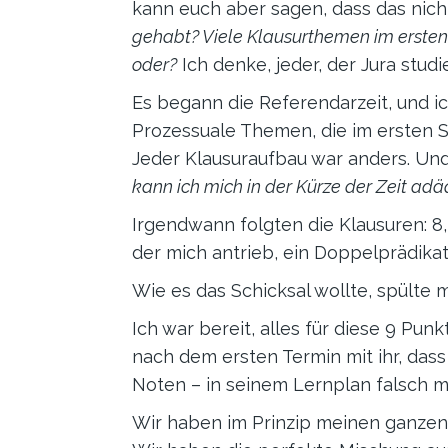
kann euch aber sagen, dass das nich
gehabt? Viele Klausurthemen im ersten
oder?
Ich denke, jeder, der Jura studi
Es begann die Referendarzeit, und ic
Prozessuale Themen, die im ersten 
Jeder Klausuraufbau war anders. Und
kann ich mich in der Kürze der Zeit adä
Irgendwann folgten die Klausuren: 8,
der mich antrieb, ein Doppelprädikat 
Wie es das Schicksal wollte, spülte m
Ich war bereit, alles für diese 9 Pu
nach dem ersten Termin mit ihr, dass 
Noten – in seinem Lernplan falsch 
Wir haben im Prinzip meinen ganzen 