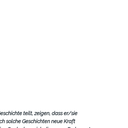
schichte teilt, zeigen, dass er/sie
rch solche Geschichten neue Kraft