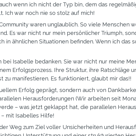
, auch wenn ich nicht der Typ bin, dem das regelmäß
. Ich war noch nie so stolz auf mich!
-Community waren unglaublich. So viele Menschen w
nd. Es war nicht nur mein persönlicher Triumph, so
sich in ähnlichen Situationen befinden. Wenn ich da
bei Isabelle bedanken. Sie war nicht nur meine Men
em Erfolgsprozess. Ihre Struktur, ihre Ratschläge u
zu manifestieren. Es funktioniert, glaubt mir das!!
iduellem Erfolg geprägt, sondern auch von Dankbarke
arallelen Herausforderungen (Wir arbeiten seit Mona
 werde – was jetzt geklappt hat, die parallelen Hera
 mit Isabelles Hilfe!
 der Weg zum Ziel voller Unsicherheiten und Heraus
 richtigen Unterstützung und einer strukturierten He