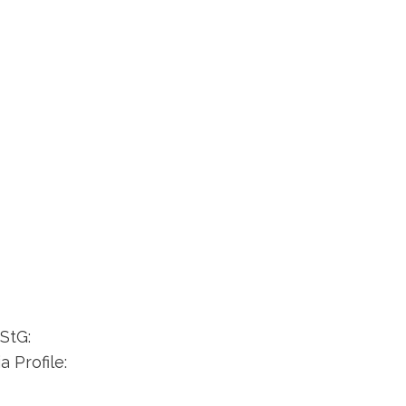
Home
Academy
Aktuelles
About
B2B
Blo
Kurse
Toolbox
Individualunterricht
Langzeit-Programm
StG:
 Profile: