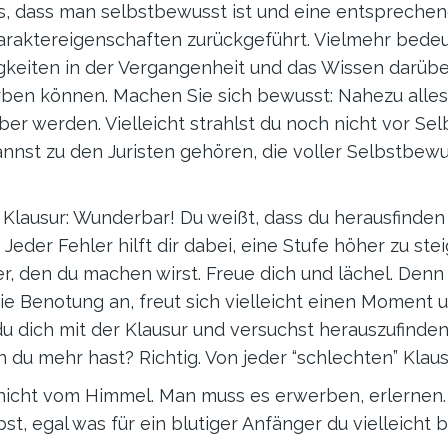
es, dass man selbstbewusst ist und eine entsprechen
haraktereigenschaften zurückgeführt. Vielmehr bede
keiten in der Vergangenheit und das Wissen darüber
en können. Machen Sie sich bewusst: Nahezu alles ist
aber werden. Vielleicht strahlst du noch nicht vor S
nnst zu den Juristen gehören, die voller Selbstbewu
 Klausur: Wunderbar! Du weißt, dass du herausfinden
Jeder Fehler hilft dir dabei, eine Stufe höher zu ste
r, den du machen wirst. Freue dich und lächel. Denn
ie Benotung an, freut sich vielleicht einen Moment 
u dich mit der Klausur und versuchst herauszufinden
du mehr hast? Richtig. Von jeder “schlechten” Klaus
t nicht vom Himmel. Man muss es erwerben, erlernen
st, egal was für ein blutiger Anfänger du vielleicht 