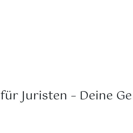
Home
Academy
Aktuelles
About
B2B
Blo
StudyStunner | Academ
Kurse
Toolbox
Individualunterricht
Langzeit-Programm
für Juristen – Deine G