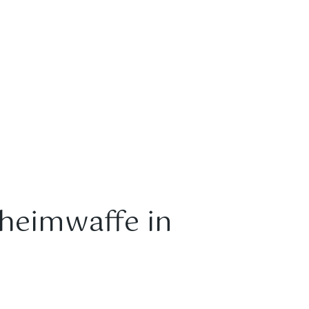
g
0
y
eheimwaffe in