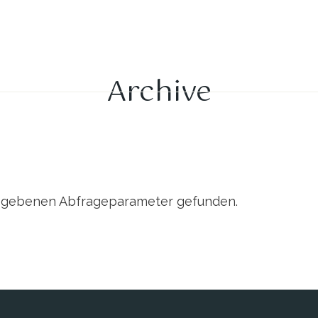
Home
Academy
Aktuelles
About
B2B
Blo
Archive
Kurse
Toolbox
Individualunterricht
Langzeit-Programm
gegebenen Abfrageparameter gefunden.